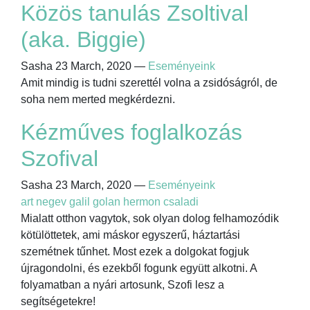
Közös tanulás Zsoltival
(aka. Biggie)
Sasha
23 March, 2020
—
Eseményeink
Amit mindig is tudni szerettél volna a zsidóságról, de
soha nem merted megkérdezni.
Kézműves foglalkozás
Szofival
Sasha
23 March, 2020
—
Eseményeink
art negev galil golan hermon csaladi
Mialatt otthon vagytok, sok olyan dolog felhamozódik
kötülöttetek, ami máskor egyszerű, háztartási
szemétnek tűnhet. Most ezek a dolgokat fogjuk
újragondolni, és ezekből fogunk együtt alkotni. A
folyamatban a nyári artosunk, Szofi lesz a
segítségetekre!